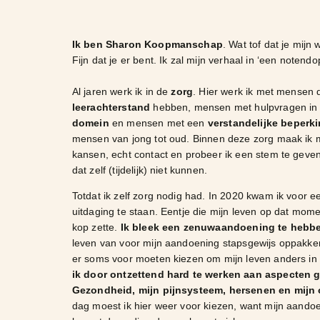
Ik ben Sharon Koopmanschap
. Wat tof dat je mijn
Fijn dat je er bent. Ik zal mijn verhaal in ‘een notendo
Al jaren werk ik in de
zorg
. Hier werk ik met mensen 
leerachterstand
hebben, mensen met hulpvragen in
domein
en mensen met een
verstandelijke beperk
mensen van jong tot oud. Binnen deze zorg maak ik m
kansen, echt contact en probeer ik een stem te gev
dat zelf (tijdelijk) niet kunnen.
Totdat ik zelf zorg nodig had. In 2020 kwam ik voor e
uitdaging te staan. Eentje die mijn leven op dat momen
kop zette.
Ik bleek een zenuwaandoening te hebb
leven van voor mijn aandoening stapsgewijs oppakke
er soms voor moeten kiezen om mijn leven anders in 
ik door ontzettend hard te werken aan aspecten g
Gezondheid, mijn pijnsysteem, hersenen en mijn
dag moest ik hier weer voor kiezen, want mijn aando