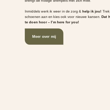
brengt de nodige drempels met zich mee.
Inmiddels werk ik weer in de zorg &
help ik jou!
Trek 
schoenen aan en kies ook voor nieuwe kansen.
Dat h
te doen hoor – I’m here for you!
Meer over mij