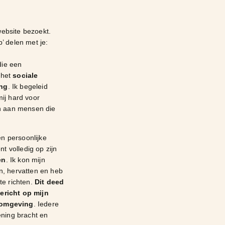
 website bezoekt.
p’ delen met je:
die een
 het
sociale
ing
. Ik begeleid
ij hard voor
en aan mensen die
en persoonlijke
t volledig op zijn
en
. Ik kon mijn
n, hervatten en heb
te richten.
Dit deed
ericht op mijn
 omgeving
. Iedere
ening bracht en